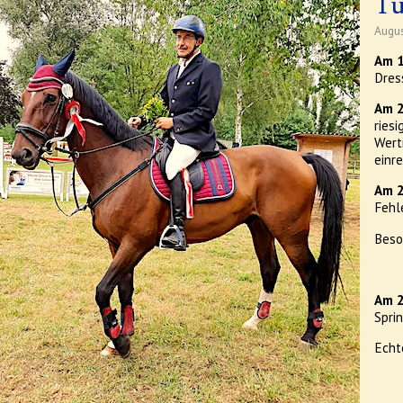
Tu
Augu
Am 1
Dres
Am 2
ries
Wert
einre
Am 2
Fehle
Beso
Am 2
Sprin
Echt