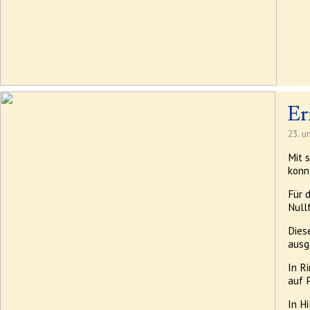
Er
23. u
Mit 
konn
Für 
Null
Dies
ausg
In R
auf P
In H