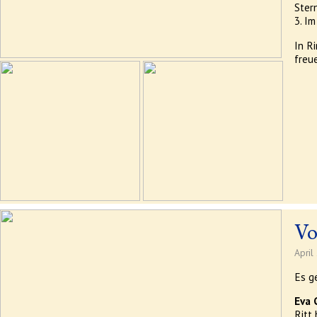
Ster
3. I
In Ri
freu
Vo
April
Es g
Eva
Ritt