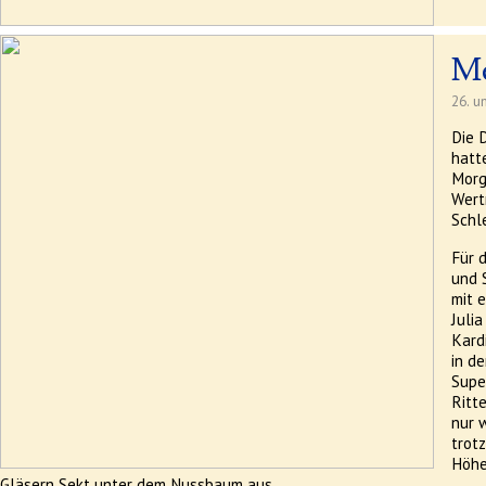
Me
26. u
Die 
hatte
Morg
Wert
Schl
Für 
und 
mit 
Julia
Kard
in d
Supe
Ritt
nur 
trot
Höhe
Gläsern Sekt unter dem Nussbaum aus.