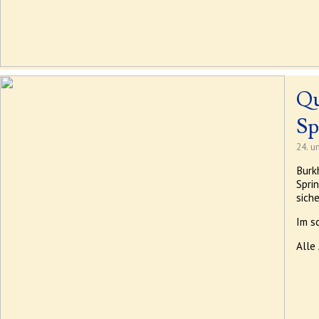
Qu
Sp
24. un
Burk
Spri
siche
Im s
Alle