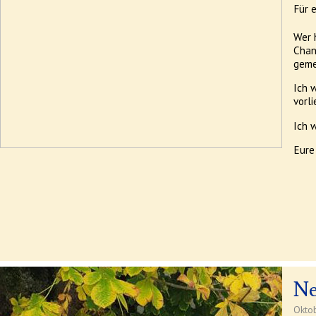
Für 
Wer 
Chan
geme
Ich 
vorl
Ich 
Eure
Ne
Okto