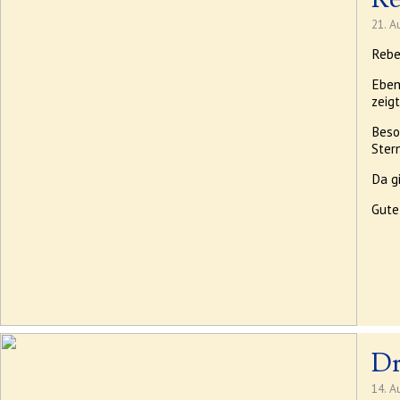
21. A
Rebe
Eben
zeig
Beso
Stern
Da g
Gute
Dr
14. A