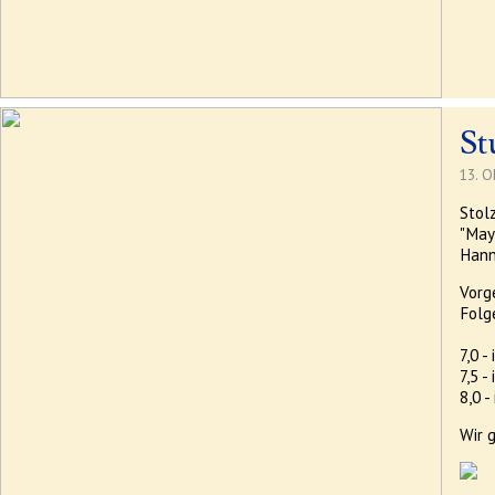
St
13. O
Stol
"May
Hann
Vorg
Folg
7,0 -
7,5 
8,0 -
Wir g