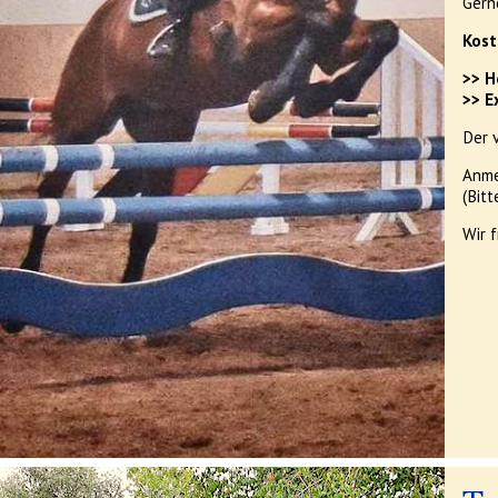
Gern
Kost
>> H
>> E
Der 
Anme
(Bit
Wir 