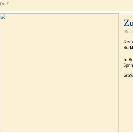
frei!“
Zu
06. J
Der 
Burk
In B
Spri
Groß