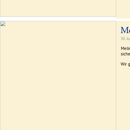
Me
30. J
Meli
siche
Wir g