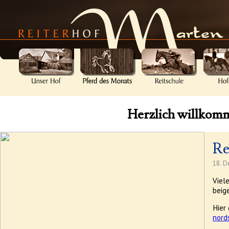
Herzlich willkom
Re
18. 
Viel
beig
Hier 
nord