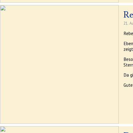
Re
21. A
Rebe
Eben
zeig
Beso
Stern
Da g
Gute