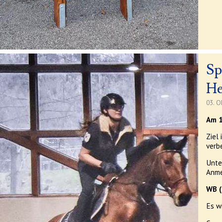
Sp
He
03. O
Am 1
Ziel
verbe
Unte
Anme
WB (
Es w