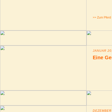
Abstammung: 
Vater: Laurie
Mutter: Wanda
>> Zum Pferd
JANUAR 201
Eine Ge
Als Mutter von
bockiges aber
geschlichen ha
Arbeit mit ihr
DEZEMBER 2