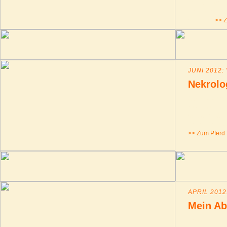
- nur ein wen
Henriettes Mu
annimmt.
>> Z
JUNI 2012:
Nekrolo
Auch das gesc
Monats verstir
schwerer Verlu
denen der Arab
>> Zum Pferd
APRIL 2012
Mein Ab
Dass nicht je