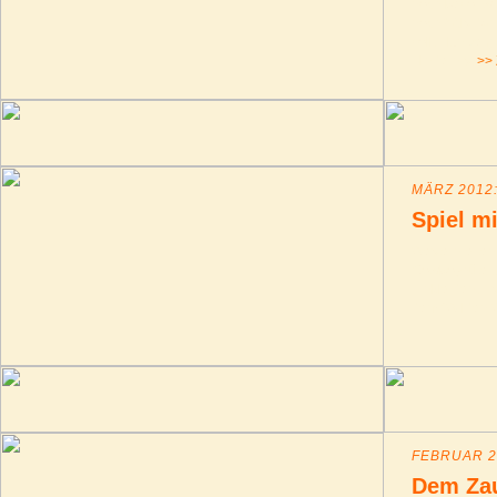
noch bevor wi
noch? Als dan
voll. Nun zei
Hindernis.
>> 
MÄRZ 2012:
Spiel m
Westernreiten 
Cowboyhüte un
Einkleiden. E
dem "Wilden W
FEBRUAR 20
Dem Zau